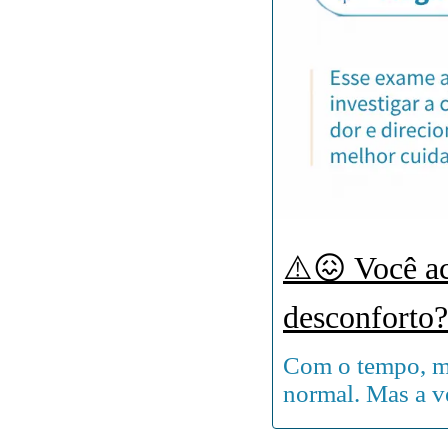
⚠️😖 Você ac
desconforto?
Com o tempo, mu
normal. Mas a ve