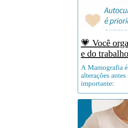
💗 Você organ
e do trabalho. Mas, em meio a tudo isso, uma per
Quando foi a
A Mamografia é 
cuidar de vo
alterações antes
importante: