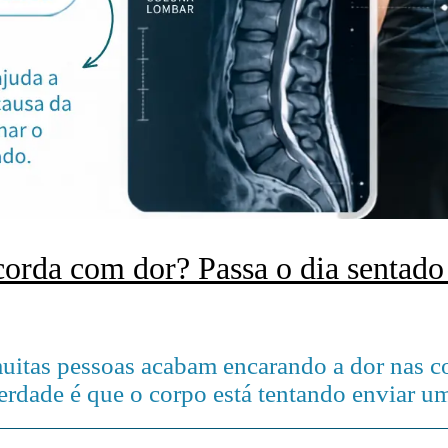
orda com dor? Passa o dia sentad
itas pessoas acabam encarando a dor nas c
rdade é que o corpo está tentando enviar um