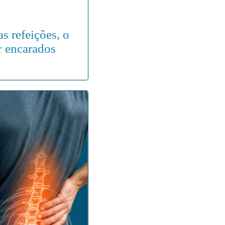
s refeições, o
r encarados