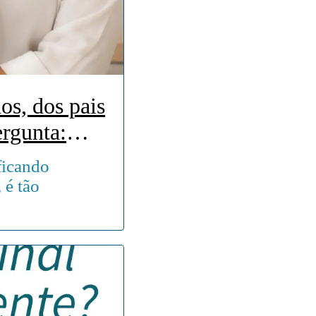
os, dos pais
tempo para
ficando
 é tão