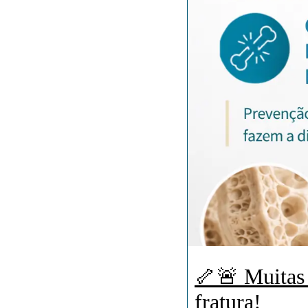
🦴🚨 Muitas 
fratura!