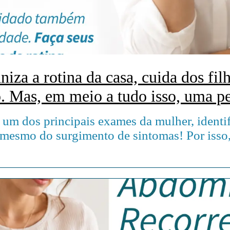
iza a rotina da casa, cuida dos filh
gunta:
 última vez que você reservou um 
um dos principais exames da mulher, identi
cê?
 mesmo do surgimento de sintomas! Por isso,