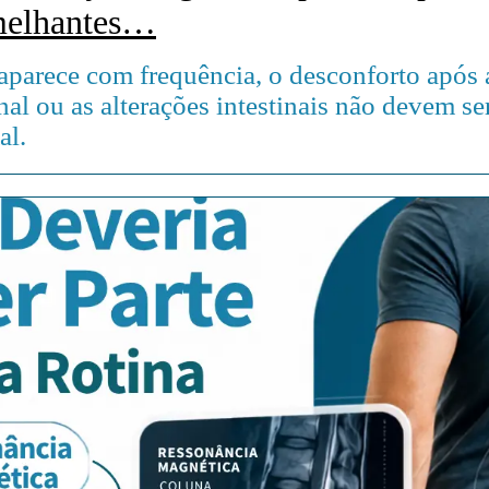
melhantes…
parece com frequência, o desconforto após a
al ou as alterações intestinais não devem se
al.